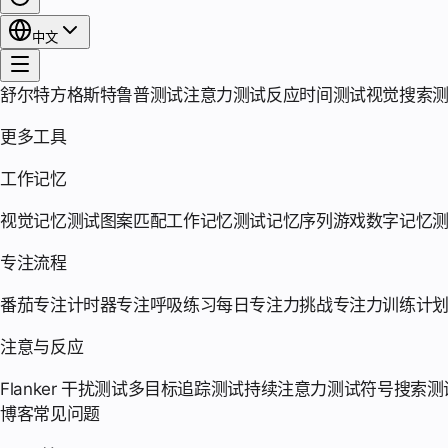
中文
舒尔特方格
斯特鲁普测试
注意力测试
反应时间测试
视觉搜索
更多工具
工作记忆
视觉记忆测试
图案匹配
工作记忆测试
记忆序列游戏
数字记忆
专注流程
番茄专注计时器
专注呼吸练习
每日专注力挑战
专注力训练计
注意与反应
Flanker 干扰测试
多目标追踪测试
持续注意力测试
符号搜索测
博客
常见问题