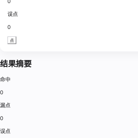
0
误点
0
点
结果摘要
命中
0
漏点
0
误点