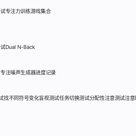
测试
专注力训练游戏集合
测试
Dual N-Back
划
专注噪声生成器
进度记录
试
找不同符号
变化盲视测试
任务切换测试
分配性注意测试
注意