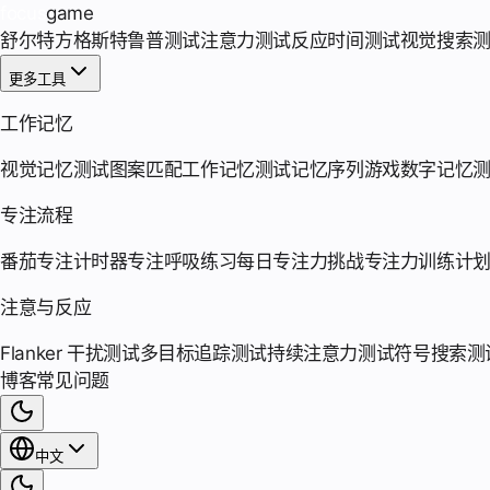
focus
game
舒尔特方格
斯特鲁普测试
注意力测试
反应时间测试
视觉搜索
更多工具
工作记忆
视觉记忆测试
图案匹配
工作记忆测试
记忆序列游戏
数字记忆
专注流程
番茄专注计时器
专注呼吸练习
每日专注力挑战
专注力训练计
注意与反应
Flanker 干扰测试
多目标追踪测试
持续注意力测试
符号搜索测
博客
常见问题
中文