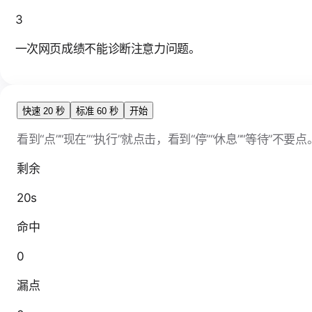
3
一次网页成绩不能诊断注意力问题。
快速 20 秒
标准 60 秒
开始
看到“点”“现在”“执行”就点击，看到“停”“休息”“等待”不要点
剩余
20s
命中
0
漏点