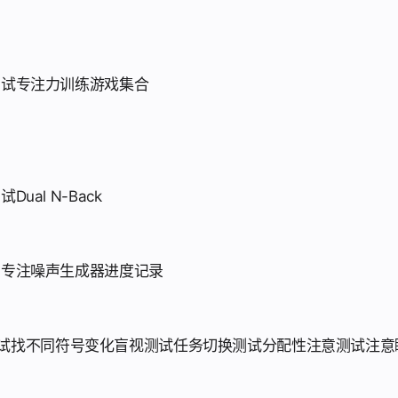
测试
专注力训练游戏集合
测试
Dual N-Back
划
专注噪声生成器
进度记录
试
找不同符号
变化盲视测试
任务切换测试
分配性注意测试
注意