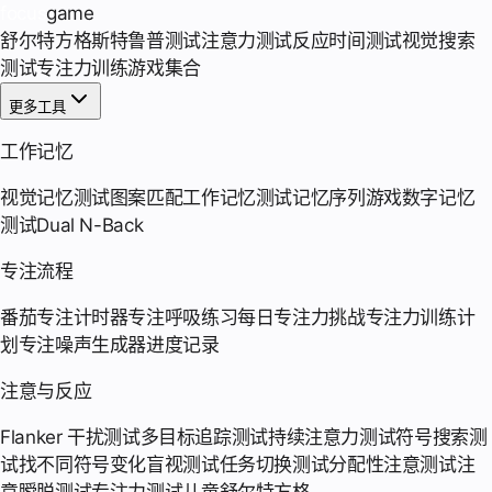
focus
game
舒尔特方格
斯特鲁普测试
注意力测试
反应时间测试
视觉搜索
测试
专注力训练游戏集合
更多工具
工作记忆
视觉记忆测试
图案匹配
工作记忆测试
记忆序列游戏
数字记忆
测试
Dual N-Back
专注流程
番茄专注计时器
专注呼吸练习
每日专注力挑战
专注力训练计
划
专注噪声生成器
进度记录
注意与反应
Flanker 干扰测试
多目标追踪测试
持续注意力测试
符号搜索测
试
找不同符号
变化盲视测试
任务切换测试
分配性注意测试
注