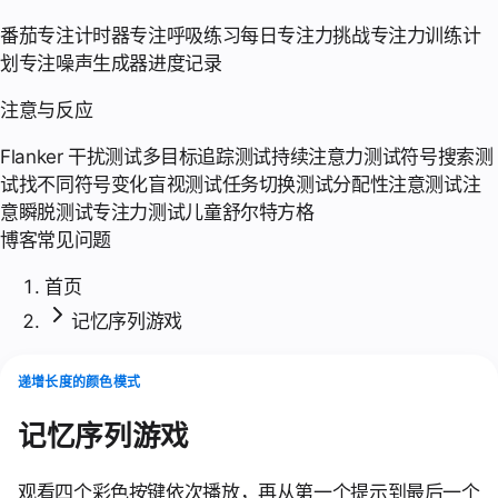
番茄专注计时器
专注呼吸练习
每日专注力挑战
专注力训练计
划
专注噪声生成器
进度记录
注意与反应
Flanker 干扰测试
多目标追踪测试
持续注意力测试
符号搜索测
试
找不同符号
变化盲视测试
任务切换测试
分配性注意测试
注
意瞬脱测试
专注力测试
儿童舒尔特方格
博客
常见问题
首页
记忆序列游戏
递增长度的颜色模式
记忆序列游戏
观看四个彩色按键依次播放，再从第一个提示到最后一个