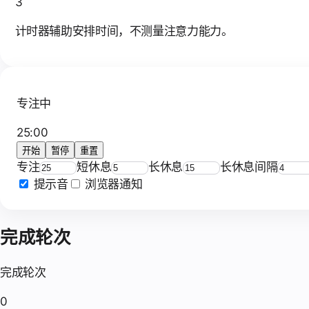
3
计时器辅助安排时间，不测量注意力能力。
专注中
25
:
00
开始
暂停
重置
专注
短休息
长休息
长休息间隔
提示音
浏览器通知
完成轮次
完成轮次
0