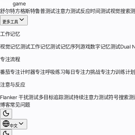
focus
game
舒尔特方格
斯特鲁普测试
注意力测试
反应时间测试
视觉搜索
更多工具
工作记忆
视觉记忆测试
工作记忆测试
记忆序列游戏
数字记忆测试
Dual 
专注流程
番茄专注计时器
专注呼吸练习
每日专注力挑战
专注力训练计
注意与反应
Flanker 干扰测试
多目标追踪测试
持续注意力测试
符号搜索测
博客
常见问题
中文