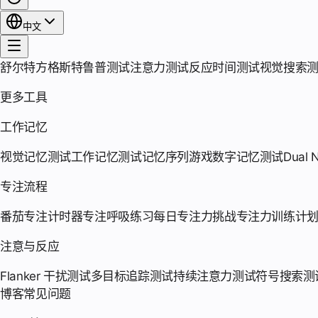
中文
舒尔特方格
斯特鲁普测试
注意力测试
反应时间测试
视觉搜索
更多工具
工作记忆
视觉记忆测试
工作记忆测试
记忆序列游戏
数字记忆测试
Dual 
专注流程
番茄专注计时器
专注呼吸练习
每日专注力挑战
专注力训练计
注意与反应
Flanker 干扰测试
多目标追踪测试
持续注意力测试
符号搜索测
博客
常见问题