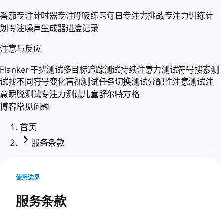
番茄专注计时器
专注呼吸练习
每日专注力挑战
专注力训练计
划
专注噪声生成器
进度记录
注意与反应
Flanker 干扰测试
多目标追踪测试
持续注意力测试
符号搜索测
试
找不同符号
变化盲视测试
任务切换测试
分配性注意测试
注
意瞬脱测试
专注力测试
儿童舒尔特方格
博客
常见问题
首页
服务条款
使用边界
服务条款