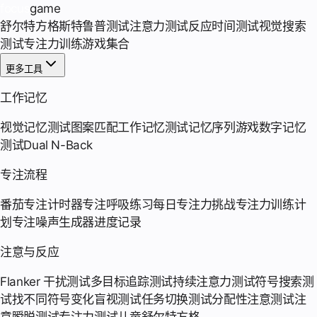
focus
game
舒尔特方格
斯特鲁普测试
注意力测试
反应时间测试
视觉搜索
测试
专注力训练游戏集合
更多工具
工作记忆
视觉记忆测试
图案匹配
工作记忆测试
记忆序列游戏
数字记忆
测试
Dual N-Back
专注流程
番茄专注计时器
专注呼吸练习
每日专注力挑战
专注力训练计
划
专注噪声生成器
进度记录
注意与反应
Flanker 干扰测试
多目标追踪测试
持续注意力测试
符号搜索测
试
找不同符号
变化盲视测试
任务切换测试
分配性注意测试
注