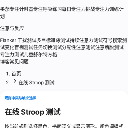
番茄专注计时器
专注呼吸练习
每日专注力挑战
专注力训练计
划
注意与反应
Flanker 干扰测试
多目标追踪测试
持续注意力测试
符号搜索测
试
变化盲视测试
任务切换测试
分配性注意测试
注意瞬脱测试
专注力测试
儿童舒尔特方格
博客
常见问题
首页
在线 Stroop 测试
规则冲突与响应选择
在线 Stroop 测试
按当前规则选择墨色、书面词义或显示图形。颜色词模式