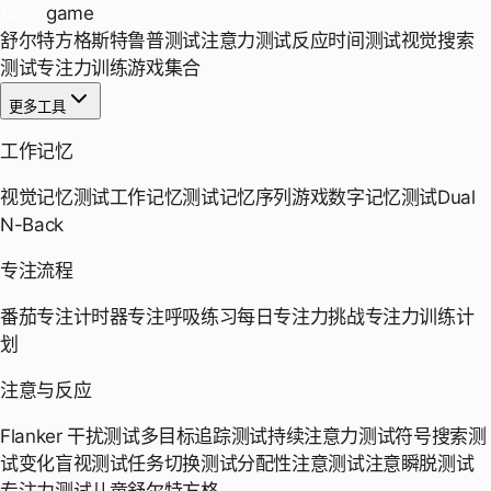
focus
game
舒尔特方格
斯特鲁普测试
注意力测试
反应时间测试
视觉搜索
测试
专注力训练游戏集合
更多工具
工作记忆
视觉记忆测试
工作记忆测试
记忆序列游戏
数字记忆测试
Dual
N-Back
专注流程
番茄专注计时器
专注呼吸练习
每日专注力挑战
专注力训练计
划
注意与反应
Flanker 干扰测试
多目标追踪测试
持续注意力测试
符号搜索测
试
变化盲视测试
任务切换测试
分配性注意测试
注意瞬脱测试