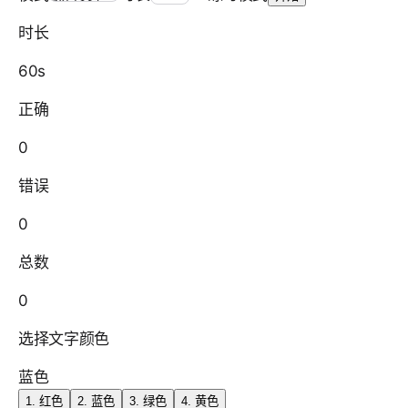
时长
60s
正确
0
错误
0
总数
0
选择文字颜色
蓝色
1
.
红色
2
.
蓝色
3
.
绿色
4
.
黄色