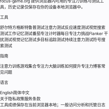
focus-game.org 提供浏览器内可用的专注力训练与测试工
具，历史记录仅保存在你的设备本地浏览器中。
工具
舒尔特方格
斯特鲁普测试
注意力测试
反应速度测试
视觉搜索
测试
工作记忆测试
番茄专注计时器
每日专注力挑战
Flanker 干
扰测试
视觉记忆测试
多目标追踪测试
持续注意力测试
符号搜
索测试
指南
注意力训练游戏集合
专注力大脑训练
如何提升专注力
博客
常
见问题
语言
English
简体中文
关于
隐私政策
服务条款
工具成绩保存在当前浏览器本地；一般访问分析和托管日志