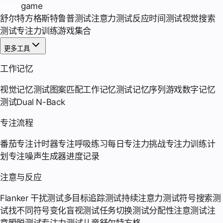
focus
game
舒尔特方格
斯特鲁普测试
注意力测试
反应时间测试
视觉搜索
测试
专注力训练游戏集合
更多工具
工作记忆
视觉记忆测试
图案匹配
工作记忆测试
记忆序列游戏
数字记忆
测试
Dual N-Back
专注流程
番茄专注计时器
专注呼吸练习
每日专注力挑战
专注力训练计
划
专注噪声生成器
进度记录
注意与反应
Flanker 干扰测试
多目标追踪测试
持续注意力测试
符号搜索测
试
找不同符号
变化盲视测试
任务切换测试
分配性注意测试
注