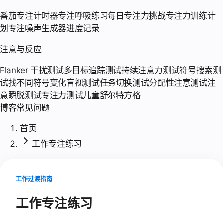
番茄专注计时器
专注呼吸练习
每日专注力挑战
专注力训练计
划
专注噪声生成器
进度记录
注意与反应
Flanker 干扰测试
多目标追踪测试
持续注意力测试
符号搜索测
试
找不同符号
变化盲视测试
任务切换测试
分配性注意测试
注
意瞬脱测试
专注力测试
儿童舒尔特方格
博客
常见问题
首页
工作专注练习
工作过渡指南
工作专注练习