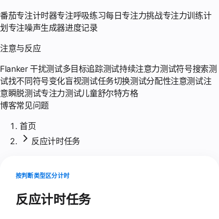
番茄专注计时器
专注呼吸练习
每日专注力挑战
专注力训练计
划
专注噪声生成器
进度记录
注意与反应
Flanker 干扰测试
多目标追踪测试
持续注意力测试
符号搜索测
试
找不同符号
变化盲视测试
任务切换测试
分配性注意测试
注
意瞬脱测试
专注力测试
儿童舒尔特方格
博客
常见问题
首页
反应计时任务
按判断类型区分计时
反应计时任务