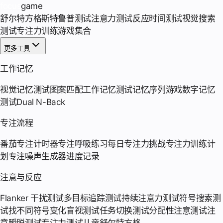
focus
game
舒尔特方格
斯特鲁普测试
注意力测试
反应时间测试
视觉搜索
测试
专注力训练游戏集合
更多工具
工作记忆
视觉记忆测试
图案匹配
工作记忆测试
记忆序列游戏
数字记忆
测试
Dual N-Back
专注流程
番茄专注计时器
专注呼吸练习
每日专注力挑战
专注力训练计
划
专注噪声生成器
进度记录
注意与反应
Flanker 干扰测试
多目标追踪测试
持续注意力测试
符号搜索测
试
找不同符号
变化盲视测试
任务切换测试
分配性注意测试
注